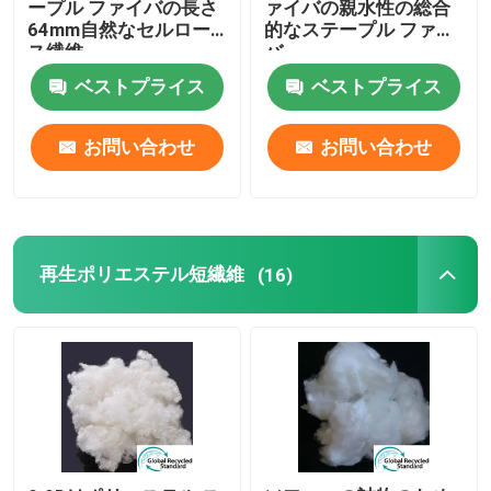
ープル ファイバの長さ
ァイバの親水性の総合
64mm自然なセルロー
的なステープル ファイ
ス繊維
バ
ポリ乳酸繊維
ベストプライス
ベストプライス
低融点繊維
お問い合わせ
お問い合わせ
非編まれたポリプロピレンの生地
ポリプロピレンホモポリマー樹脂
再生ポリエステル短繊維
(16)
マイクロファイバークリーニングクロス
不織布清拭布
ポリマー枕