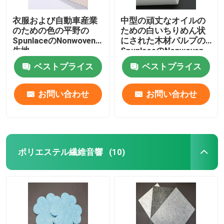
衣服および自動車産業
中型の頑丈なオイルの
のための色の平野の
ための白いちりめん状
SpunlaceのNonwoven
にされた木材パルプの
生地
SpunlaceのNonwoven
の生地
ベストプライス
ベストプライス
お問い合わせ
お問い合わせ
ポリエステル繊維音響
(10)