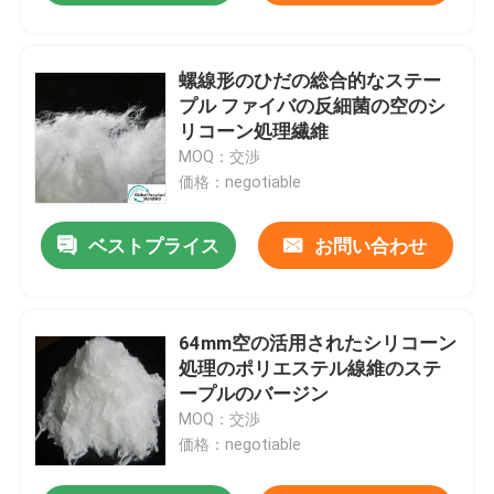
螺線形のひだの総合的なステー
プル ファイバの反細菌の空のシ
リコーン処理繊維
MOQ：交渉
価格：negotiable
ベストプライス
お問い合わせ
64mm空の活用されたシリコーン
処理のポリエステル線維のステ
ープルのバージン
MOQ：交渉
価格：negotiable