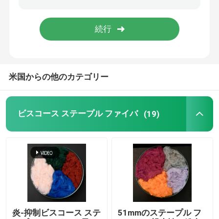
スパンレース不織布
ポリエステル繊維音響
米国からの他のカテゴリー
着色ポリエステル繊維
ビスコース ステープル ファイバ
(19)
炎-抑制ポリエステル線維
空の活用されたシリコーン処理のポリエステル線維
空の活用されたポリエステル ステープル ファイバ
バージン ポリエステル ステープル ファイバ
炎-抑制ビスコース ステ
51mmのステープル フ