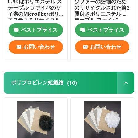
0.9Dはポリエステル ス
ソファーの詰物のため
テープル ファイバのケ
のリサイクルされた第2
イ素のMicrofiberポリ
優良さポリエステル ス
エステルをリサイクル
テープル ファイバ
した
ベストプライス
ベストプライス
お問い合わせ
お問い合わせ
ポリプロピレン短繊維
(10)